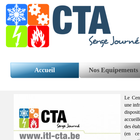
Aller au contenu
Accueil
Nos Equipements
Le Cent
une inf
disposi
a
ccueil
des éta
(en ce