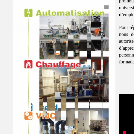
promot
univer
dʼemploi
Pour ré
nous d
autori
dʼappre
person
formati